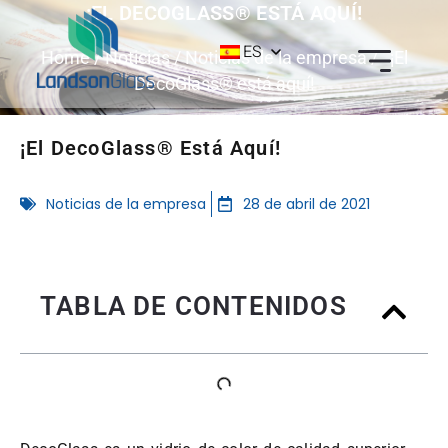
¡EL DECOGLASS® ESTÁ AQUÍ!
ES
Home
/
Noticias
/
Noticias de la empresa
/ ¡El
DecoGlass® está aquí!
¡El DecoGlass® Está Aquí!
Noticias de la empresa
28 de abril de 2021
TABLA DE CONTENIDOS