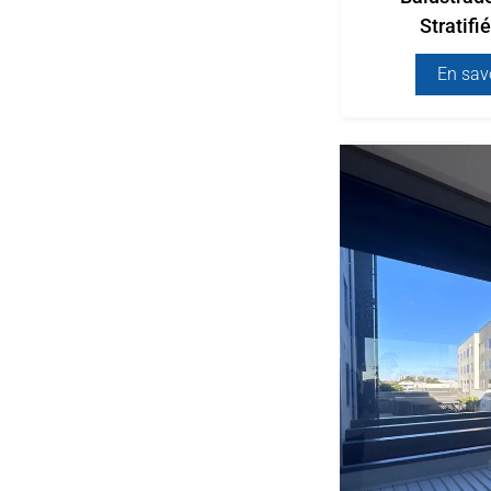
Stratif
En sav