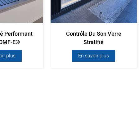
fié Performant
Contrôle Du Son Verre
COMF-E®
Stratifié
oir plus
En savoir plus