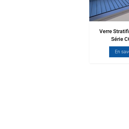
Verre Strati
Série 
En sav