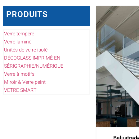
PRODUITS
Verre tempéré
Verre laminé
Unités de verre isolé
DÉCOGLASS IMPRIMÉ EN
SÉRIGRAPHIE/NUMÉRIQUE
Verre à motifs
Miroir & Verre peint
VETRE SMART
Balustrad