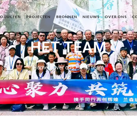
RODUCTEN
PROJECTEN
BRONNEN
NIEUWS
OVER ONS
C
HET TEAM
Home
/
Over ons
/ Het team