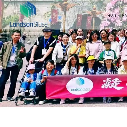
HUIS
P