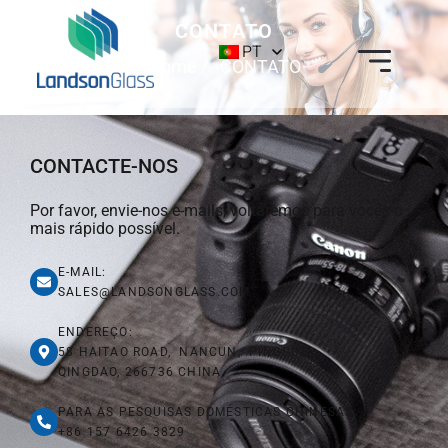
CONTATO
PT
Home
/ CONTATO
CONTACTE-NOS
Por favor, envie-nos e-mails, voltaremos para vocês o
mais rápido possível.
E-MAIL:
SALES@LANDSONGLASS.COM
ENDEREÇO:
58 HAITAO ROAD, NANCUN, PINGDU,
QINGDAO, 266736 CHINA
PARA AS PESQUISAS DOMÉSTICAS CHINESAS:
+86 157 6426 3829