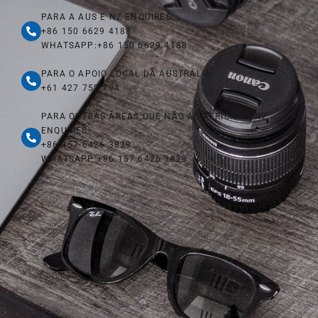
PARA A AUS E NZ ENQUIRES:
+86 150 6629 4188
WHATSAPP:+86 150 6629 4188
PARA O APOIO LOCAL DA AUSTRÁLIA:
+61 427 752 794
PARA OUTRAS ÁREAS QUE NÃO AS ÁFRICAS E NZ
ENQUIRES:
+86 157 6426 3829
WHATSAPP:+86 157 6426 3829