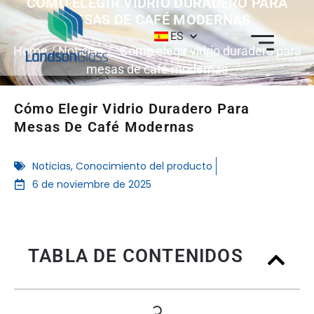
CÓMO ELEGIR VIDRIO DURADERO PARA
MESAS DE CAFÉ MODERNAS
ES
Home
/
Noticias
/ Cómo elegir vidrio duradero para
mesas de café modernas
Cómo Elegir Vidrio Duradero Para
Mesas De Café Modernas
Noticias
,
Conocimiento del producto
6 de noviembre de 2025
TABLA DE CONTENIDOS