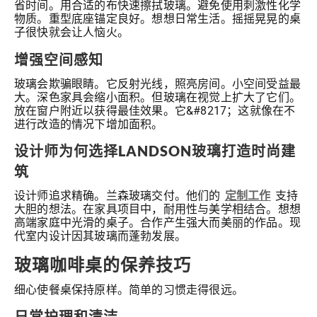
省时间。用合适的布快速擦拭玻璃。避免使用刺激性化学
物质。重型底座锚定良好。想想日常生活。摇摇晃晃的桌
子很快就会让人恼火。
增强空间感知
玻璃会欺骗眼睛。它反射光线，照亮房间。小空间受益最
大。深色家具会缩小面积。但玻璃在视觉上扩大了它们。
放在窗户附近以获得最佳效果。它&#8217；这就像在不
进行改造的情况下增加面积。
设计师为何选择LANDSON玻璃打造时尚建
筑
设计师追求精确。兰森玻璃交付。他们的
定制工作
支持
大胆的想法。在家具项目中，耐用性与美学相结合。想想
高端家庭中光滑的桌子。合作产生强大而美丽的作品。现
代室内设计因其玻璃而蓬勃发展。
玻璃咖啡桌的保养技巧
细心使餐桌保持原样。简单的习惯走得很远。
日常护理和清洁