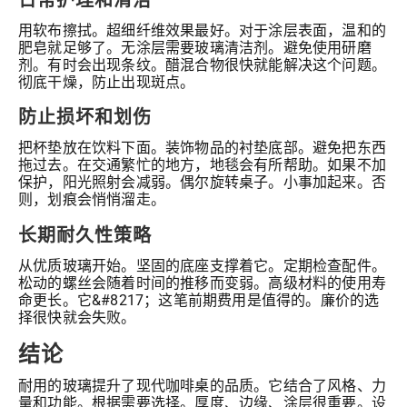
用软布擦拭。超细纤维效果最好。对于涂层表面，温和的
肥皂就足够了。无涂层需要玻璃清洁剂。避免使用研磨
剂。有时会出现条纹。醋混合物很快就能解决这个问题。
彻底干燥，防止出现斑点。
防止损坏和划伤
把杯垫放在饮料下面。装饰物品的衬垫底部。避免把东西
拖过去。在交通繁忙的地方，地毯会有所帮助。如果不加
保护，阳光照射会减弱。偶尔旋转桌子。小事加起来。否
则，划痕会悄悄溜走。
长期耐久性策略
从优质玻璃开始。坚固的底座支撑着它。定期检查配件。
松动的螺丝会随着时间的推移而变弱。高级材料的使用寿
命更长。它&#8217；这笔前期费用是值得的。廉价的选
择很快就会失败。
结论
耐用的玻璃提升了现代咖啡桌的品质。它结合了风格、力
量和功能。根据需要选择。厚度、边缘、涂层很重要。设