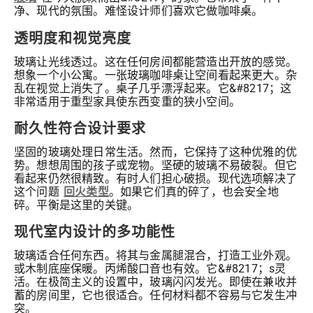
净、现代的氛围。难怪设计师们喜欢它做咖啡桌。
透明度和视觉亮度
玻璃让光线透过。这在任何房间都能营造出开放的感觉。
想象一个小公寓。一张玻璃咖啡桌让空间看起来更大。杂
乱在视觉上消失了。桌子几乎漂浮起来。它&#8217；这
非常适用于重型家具使东西变重的狭小空间。
耐久性符合设计要求
坚固的玻璃处理日常生活。然而，它保持了这种优雅的优
势。想想周围的孩子或宠物。坚硬的玻璃不易破裂。但它
看起来仍然很精致。有时人们担心破损。现代选项解决了
这个问题
回火类型
。如果它们真的碎了，也会安全地
碎。平衡是这里的关键。
现代室内设计的多功能性
玻璃适合任何东西。将其与金属腿混合，打造工业外观。
或木制底座保暖。丙烯酸口音也有效。它&#8217；s灵
活。在极简主义的设置中，玻璃闪闪发光。即使在兼收并
蓄的房间里，它也很适合。任何材料都不容易与它发生冲
突。