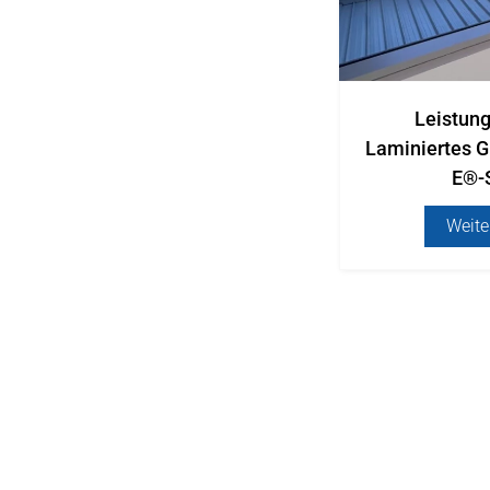
Leistun
Laminiertes 
E®-
Weite