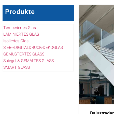
Produkte
Temperiertes Glas
LAMINIERTES GLAS
Isoliertes Glas
SIEB-/DIGITALDRUCK-DEKOGLAS
GEMUSTERTES GLASS
Spiegel & GEMALTES GLASS
SMART GLASS
Balustrade