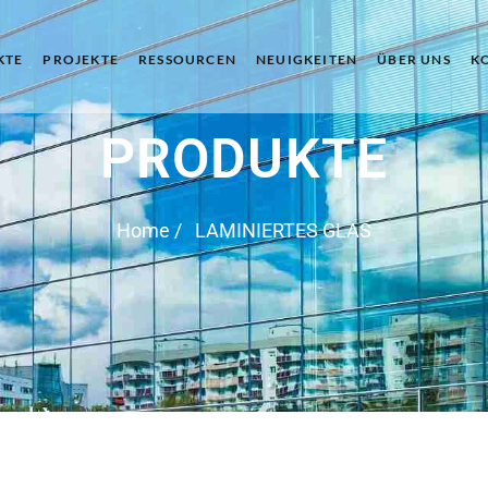
KTE
PROJEKTE
RESSOURCEN
NEUIGKEITEN
ÜBER UNS
K
PRODUKTE
Home
/ LAMINIERTES GLAS